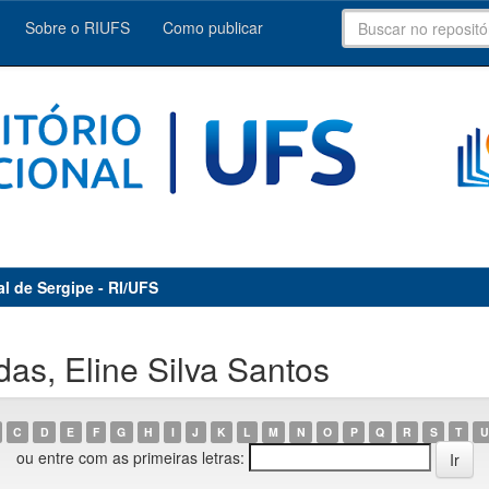
Sobre o RIUFS
Como publicar
al de Sergipe - RI/UFS
as, Eline Silva Santos
C
D
E
F
G
H
I
J
K
L
M
N
O
P
Q
R
S
T
U
ou entre com as primeiras letras: