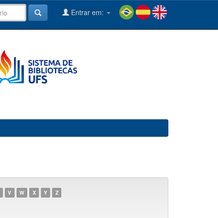
Entrar em:
V
W
X
Y
Z