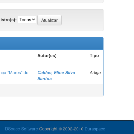
istro(s):
Autor(es)
Tipo
nça “Mares” de
Caldas, Eline Silva
Artigo
Santos
DSpace Software
Copyright © 2002-2010
Duraspace