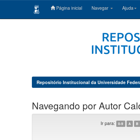
Página inicial
Navegar
Ajuda
Skip
navigation
Repositório Institucional da Universidade Feder
Navegando por Autor Cald
Ir para:
0-9
A
B