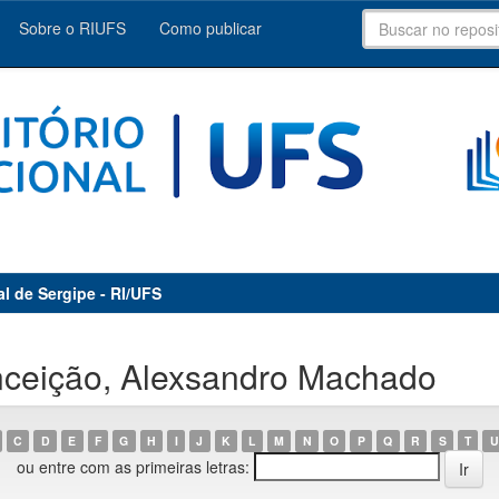
Sobre o RIUFS
Como publicar
al de Sergipe - RI/UFS
nceição, Alexsandro Machado
C
D
E
F
G
H
I
J
K
L
M
N
O
P
Q
R
S
T
U
ou entre com as primeiras letras: