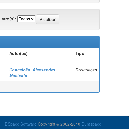
istro(s):
Autor(es)
Tipo
Conceição, Alexsandro
Dissertação
Machado
DSpace Software
Copyright © 2002-2010
Duraspace