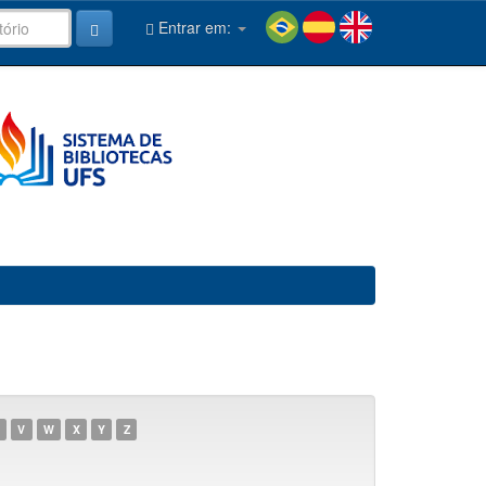
Entrar em:
V
W
X
Y
Z