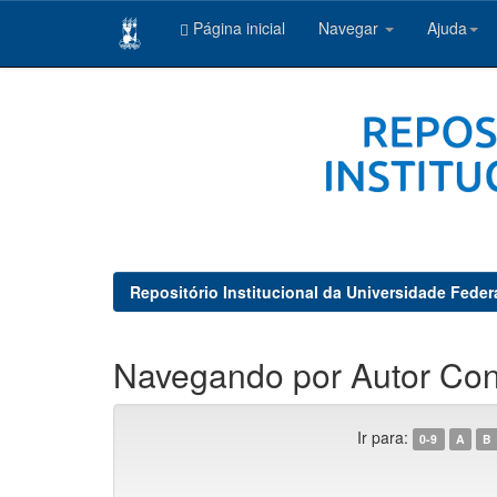
Página inicial
Navegar
Ajuda
Skip
navigation
Repositório Institucional da Universidade Feder
Navegando por Autor Co
Ir para:
0-9
A
B