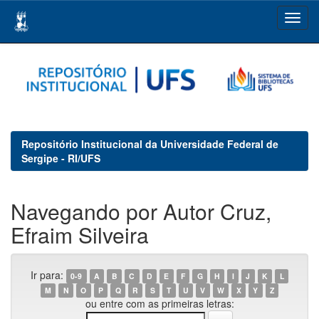
Skip
navigation
Repositório Institucional da Universidade Federal de
Sergipe - RI/UFS
Navegando por Autor Cruz,
Efraim Silveira
Ir para:
0-9
A
B
C
D
E
F
G
H
I
J
K
L
M
N
O
P
Q
R
S
T
U
V
W
X
Y
Z
ou entre com as primeiras letras: