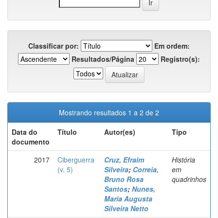
Classificar por:
Em ordem:
Resultados/Página
Registro(s):
Mostrando resultados 1 a 2 de 2
Data do
Título
Autor(es)
Tipo
documento
2017
Ciberguerra
Cruz, Efraim
História
(v. 5)
Silveira
;
Correia,
em
Bruno Rosa
quadrinhos
Santos
;
Nunes,
Maria Augusta
Silveira Netto