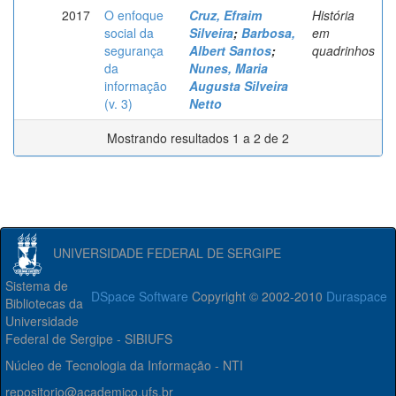
2017
O enfoque
Cruz, Efraim
História
social da
Silveira
;
Barbosa,
em
segurança
Albert Santos
;
quadrinhos
da
Nunes, Maria
informação
Augusta Silveira
(v. 3)
Netto
Mostrando resultados 1 a 2 de 2
UNIVERSIDADE FEDERAL DE SERGIPE
Sistema de
DSpace Software
Copyright © 2002-2010
Duraspace
Bibliotecas da
Universidade
Federal de Sergipe - SIBIUFS
Núcleo de Tecnologia da Informação - NTI
repositorio@academico.ufs.br