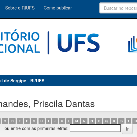
Sobre o RIUFS
Como publicar
al de Sergipe - RI/UFS
andes, Priscila Dantas
C
D
E
F
G
H
I
J
K
L
M
N
O
P
Q
R
S
T
U
ou entre com as primeiras letras: