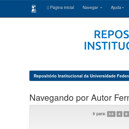
Página inicial
Navegar
Ajuda
Skip
navigation
Repositório Institucional da Universidade Feder
Navegando por Autor Fern
Ir para:
0-9
A
B