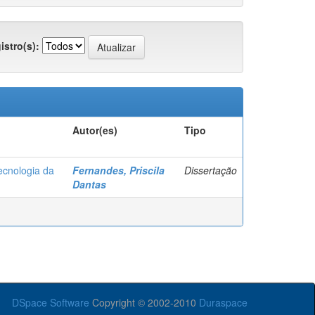
istro(s):
Autor(es)
Tipo
Tecnologia da
Fernandes, Priscila
Dissertação
Dantas
DSpace Software
Copyright © 2002-2010
Duraspace