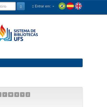
Entrar em:
V
W
X
Y
Z