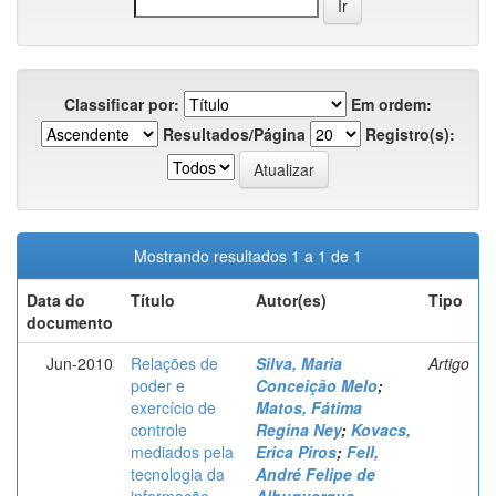
Classificar por:
Em ordem:
Resultados/Página
Registro(s):
Mostrando resultados 1 a 1 de 1
Data do
Título
Autor(es)
Tipo
documento
Jun-2010
Relações de
Silva, Maria
Artigo
poder e
Conceição Melo
;
exercício de
Matos, Fátima
controle
Regina Ney
;
Kovacs,
mediados pela
Erica Piros
;
Fell,
tecnologia da
André Felipe de