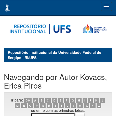
Skip
navigation
Repositório Institucional da Universidade Federal de
Sergipe - RI/UFS
Navegando por Autor Kovacs,
Erica Piros
Ir para:
0-9
A
B
C
D
E
F
G
H
I
J
K
L
M
N
O
P
Q
R
S
T
U
V
W
X
Y
Z
ou entre com as primeiras letras: