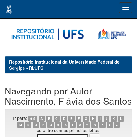
Skip
navigation
Repositório Institucional da Universidade Federal de
Sergipe - RI/UFS
Navegando por Autor
Nascimento, Flávia dos Santos
Ir para:
0-9
A
B
C
D
E
F
G
H
I
J
K
L
M
N
O
P
Q
R
S
T
U
V
W
X
Y
Z
ou entre com as primeiras letras: