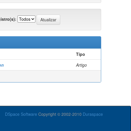
istro(s):
Tipo
on
Artigo
DSpace Software
Copyright © 2002-2010
Duraspace