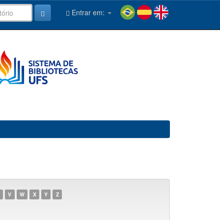
Entrar em:
V
W
X
Y
Z