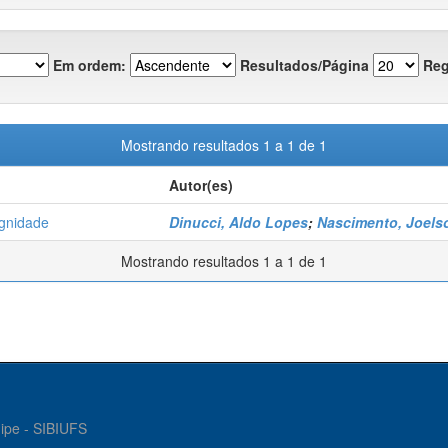
Em ordem:
Resultados/Página
Reg
Mostrando resultados 1 a 1 de 1
Autor(es)
ignidade
Dinucci, Aldo Lopes
;
Nascimento, Joels
Mostrando resultados 1 a 1 de 1
gipe - SIBIUFS