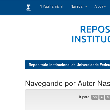
Página inicial
Navegar
Ajuda
Skip
navigation
Repositório Institucional da Universidade Feder
Navegando por Autor Nas
Ir para:
0-9
A
B