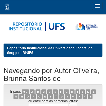
Skip
navigation
Repositório Institucional da Universidade Federal de
Sergipe - RI/UFS
Navegando por Autor Oliveira,
Brunna Santos de
Ir para:
0-9
A
B
C
D
E
F
G
H
I
J
K
L
M
N
O
P
Q
R
S
T
U
V
W
X
Y
Z
ou entre com as primeiras letras: