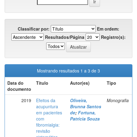
Classificar por:
Em ordem:
Resultados/Página
Registro(s):
Mostrando resultados 1 a 3 de 3
Data do
Título
Autor(es)
Tipo
documento
2019
Efeitos da
Oliveira,
Monografia
acupuntura
Brunna Santos
em pacientes
de
;
Fortuna,
com
Patrícia Souza
fibromialgia:
revisão