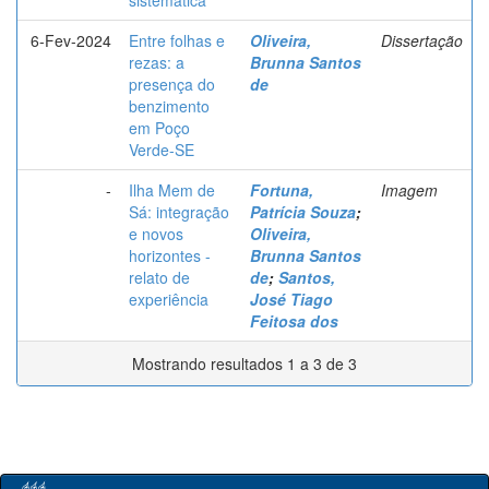
sistemática
6-Fev-2024
Entre folhas e
Oliveira,
Dissertação
rezas: a
Brunna Santos
presença do
de
benzimento
em Poço
Verde-SE
-
Ilha Mem de
Fortuna,
Imagem
Sá: integração
Patrícia Souza
;
e novos
Oliveira,
horizontes -
Brunna Santos
relato de
de
;
Santos,
experiência
José Tiago
Feitosa dos
Mostrando resultados 1 a 3 de 3