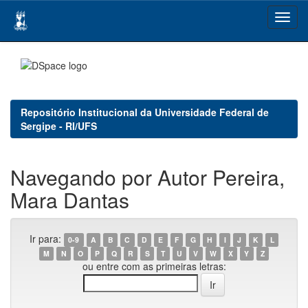
Skip
navigation
Repositório Institucional da Universidade Federal de
Sergipe - RI/UFS
Navegando por Autor Pereira,
Mara Dantas
Ir para:
0-9
A
B
C
D
E
F
G
H
I
J
K
L
M
N
O
P
Q
R
S
T
U
V
W
X
Y
Z
ou entre com as primeiras letras: