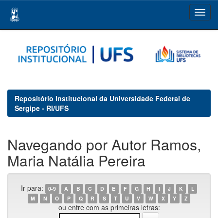
Skip
navigation
Repositório Institucional da Universidade Federal de
Sergipe - RI/UFS
Navegando por Autor Ramos,
Maria Natália Pereira
Ir para:
0-9
A
B
C
D
E
F
G
H
I
J
K
L
M
N
O
P
Q
R
S
T
U
V
W
X
Y
Z
ou entre com as primeiras letras: