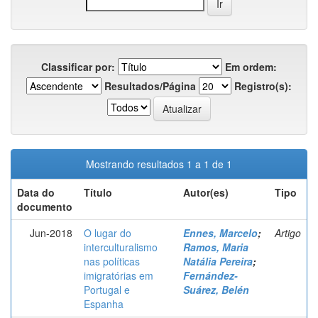
Classificar por:
Em ordem:
Resultados/Página
Registro(s):
Mostrando resultados 1 a 1 de 1
Data do
Título
Autor(es)
Tipo
documento
Jun-2018
O lugar do
Ennes, Marcelo
;
Artigo
interculturalismo
Ramos, Maria
nas políticas
Natália Pereira
;
imigratórias em
Fernández-
Portugal e
Suárez, Belén
Espanha