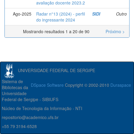
avaliação docente 2023.2
Ago-2025
Radar n°13 (2024) - perfil
SIDI
Outro
do ingressante 2024
Mostrando resultados 1 a 20 de 90
Próximo >
UNIVERSIDADE FEDERAL DE SERGIPE
Sistema de
DSpace Software
Copyright © 2002-2010
Duraspace
Bibliotecas da
Universidade
Federal de Sergipe - SIBIUFS
Núcleo de Tecnologia da Informação - NTI
repositorio@academico.ufs.br
+55 79 3194-6528