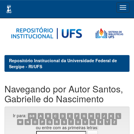
Skip
navigation
Repositório Institucional da Universidade Federal de
Sergipe - RI/UFS
Navegando por Autor Santos,
Gabrielle do Nascimento
Ir para:
0-9
A
B
C
D
E
F
G
H
I
J
K
L
M
N
O
P
Q
R
S
T
U
V
W
X
Y
Z
ou entre com as primeiras letras: