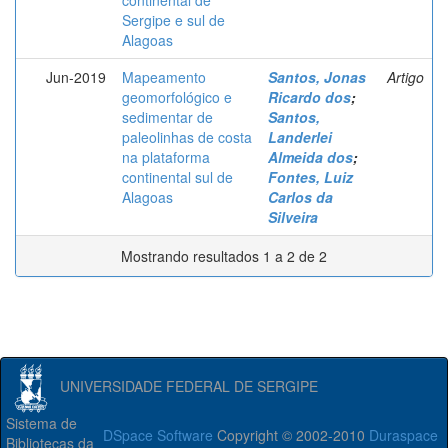
continental de
Sergipe e sul de
Alagoas
Jun-2019
Mapeamento
Santos, Jonas
Artigo
geomorfológico e
Ricardo dos
;
sedimentar de
Santos,
paleolinhas de costa
Landerlei
na plataforma
Almeida dos
;
continental sul de
Fontes, Luiz
Alagoas
Carlos da
Silveira
Mostrando resultados 1 a 2 de 2
UNIVERSIDADE FEDERAL DE SERGIPE
Sistema de
DSpace Software
Copyright © 2002-2010
Duraspace
Bibliotecas da