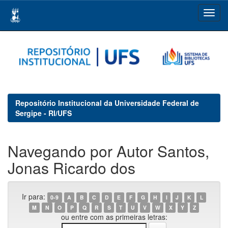
Skip
navigation
Repositório Institucional da Universidade Federal de
Sergipe - RI/UFS
Navegando por Autor Santos,
Jonas Ricardo dos
Ir para:
0-9
A
B
C
D
E
F
G
H
I
J
K
L
M
N
O
P
Q
R
S
T
U
V
W
X
Y
Z
ou entre com as primeiras letras: