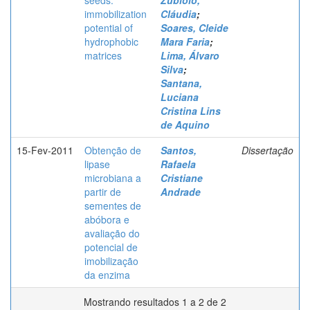
seeds:
Zubiolo,
immobilization
Cláudia
;
potential of
Soares, Cleide
hydrophobic
Mara Faria
;
matrices
Lima, Álvaro
Silva
;
Santana,
Luciana
Cristina Lins
de Aquino
15-Fev-2011
Obtenção de
Santos,
Dissertação
lipase
Rafaela
microbiana a
Cristiane
partir de
Andrade
sementes de
abóbora e
avaliação do
potencial de
imobilização
da enzima
Mostrando resultados 1 a 2 de 2