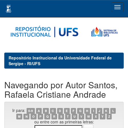
Skip
navigation
Repositório Institucional da Universidade Federal de
Sergipe - RI/UFS
Navegando por Autor Santos,
Rafaela Cristiane Andrade
Ir para:
0-9
A
B
C
D
E
F
G
H
I
J
K
L
M
N
O
P
Q
R
S
T
U
V
W
X
Y
Z
ou entre com as primeiras letras: