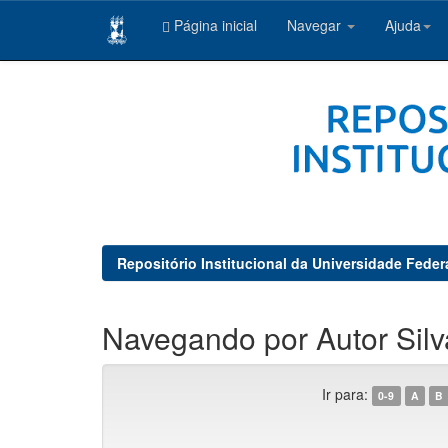
Página inicial
Navegar
Ajuda
Skip
navigation
Repositório Institucional da Universidade Feder
Navegando por Autor Silv
Ir para:
0-9
A
B