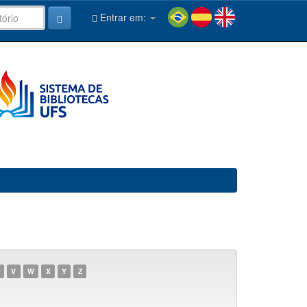
Entrar em:
V
W
X
Y
Z