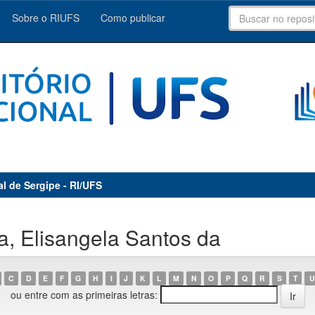
Sobre o RIUFS
Como publicar
al de Sergipe - RI/UFS
a, Elisangela Santos da
C
D
E
F
G
H
I
J
K
L
M
N
O
P
Q
R
S
T
U
ou entre com as primeiras letras: