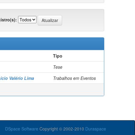
istro(s):
Tipo
Tese
Lício Valério Lima
Trabalhos em Eventos
DSpace Software
Copyright © 2002-2010
Duraspace