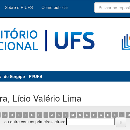
Sobre o RIUFS
Como publicar
al de Sergipe - RI/UFS
a, Lício Valério Lima
C
D
E
F
G
H
I
J
K
L
M
N
O
P
Q
R
S
T
U
ou entre com as primeiras letras: