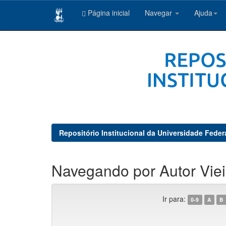
Página inicial
Navegar
Ajuda
Skip
navigation
Repositório Institucional da Universidade Feder
Navegando por Autor Vieir
Ir para:
0-9
A
B