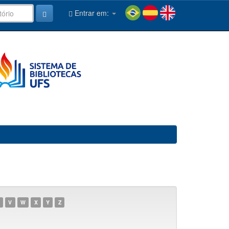
Entrar em:
V
W
X
Y
Z