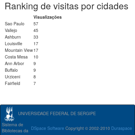
Ranking de visitas por cidades
Visualizações
Sao Paulo
57
Vallejo
45
Ashburn
33
Louisville
17
Mountain View
17
Costa Mesa
10
Ann Arbor
9
Buffalo
9
Urziceni
8
Fairfield
7
UNIVERSIDADE FEDERAL DE SERGIPE
Sistema de
DSpace Software
Copyright © 2002-2010
Duraspace
Bibliotecas da