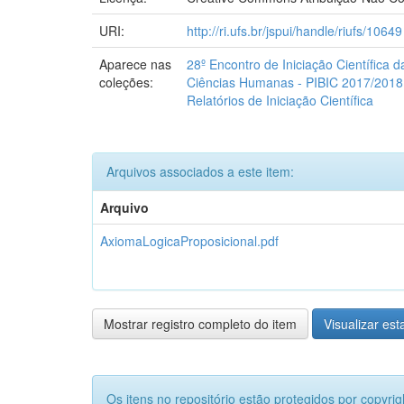
URI:
http://ri.ufs.br/jspui/handle/riufs/10649
Aparece nas
28º Encontro de Iniciação Científica 
coleções:
Ciências Humanas - PIBIC 2017/2018
Relatórios de Iniciação Científica
Arquivos associados a este item:
Arquivo
AxiomaLogicaProposicional.pdf
Mostrar registro completo do item
Visualizar esta
Os itens no repositório estão protegidos por copyrig