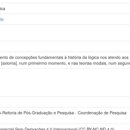
ica
de
mento de concepções fundamentais à história da lógica nos atendo aos
l [axioma], num primeirmo momento, e nas teorias modais, num segu
ró-Reitoria de Pós-Graduação e Pesquisa - Coordenação de Pesquisa
mercial-Sem Derivações 4.0 Internacional (CC BY-NC-ND 4.0)