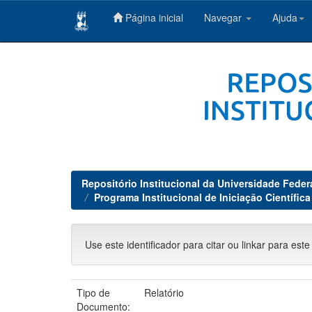
Página inicial
Navegar
Ajuda
Skip
navigation
Repositório Institucional da Universidade Feder
Programa Institucional de Iniciação Científic
Use este identificador para citar ou linkar para este
Tipo de
Relatório
Documento: