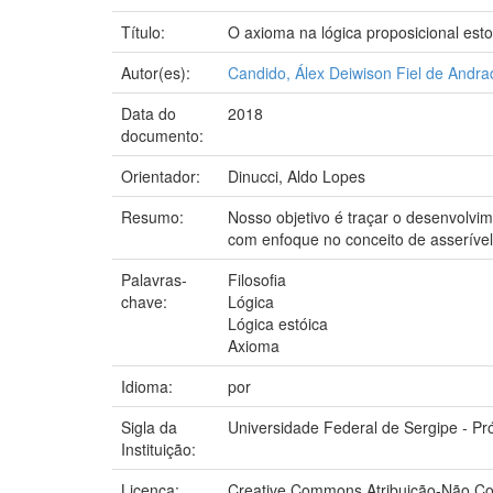
Título:
O axioma na lógica proposicional esto
Autor(es):
Candido, Álex Deiwison Fiel de Andra
Data do
2018
documento:
Orientador:
Dinucci, Aldo Lopes
Resumo:
Nosso objetivo é traçar o desenvolvi
com enfoque no conceito de asseríve
Palavras-
Filosofia
chave:
Lógica
Lógica estóica
Axioma
Idioma:
por
Sigla da
Universidade Federal de Sergipe - P
Instituição:
Licença:
Creative Commons Atribuição-Não Co