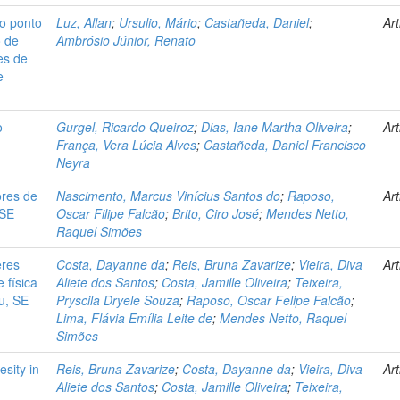
o ponto
Luz, Allan
;
Ursulio, Mário
;
Castañeda, Daniel
;
Art
o de
Ambrósio Júnior, Renato
es de
e
o
Gurgel, Ricardo Queiroz
;
Dias, Iane Martha Oliveira
;
Art
França, Vera Lúcia Alves
;
Castañeda, Daniel Francisco
Neyra
ores de
Nascimento, Marcus Vinícius Santos do
;
Raposo,
Art
-SE
Oscar Filipe Falcão
;
Brito, Ciro José
;
Mendes Netto,
Raquel Simões
eres
Costa, Dayanne da
;
Reis, Bruna Zavarize
;
Vieira, Diva
Art
 física
Aliete dos Santos
;
Costa, Jamille Oliveira
;
Teixeira,
u, SE
Pryscila Dryele Souza
;
Raposo, Oscar Felipe Falcão
;
Lima, Flávia Emília Leite de
;
Mendes Netto, Raquel
Simões
esity in
Reis, Bruna Zavarize
;
Costa, Dayanne da
;
Vieira, Diva
Art
Aliete dos Santos
;
Costa, Jamille Oliveira
;
Teixeira,