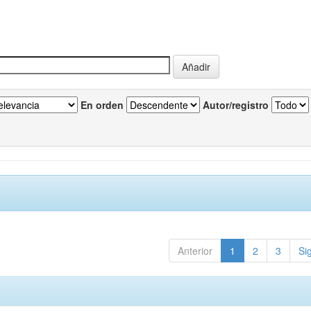
En orden
Autor/registro
Anterior
1
2
3
Si