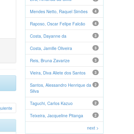
Mendes Netto, Raquel Simões
4
Raposo, Oscar Felipe Falcão
4
Costa, Dayanne da
3
Costa, Jamille Oliveira
3
Reis, Bruna Zavarize
3
Vieira, Diva Aliete dos Santos
3
Santos, Alessandro Henrique da
2
Silva
Taguchi, Carlos Kazuo
2
guiente
Teixeira, Jacqueline Pitanga
2
next >