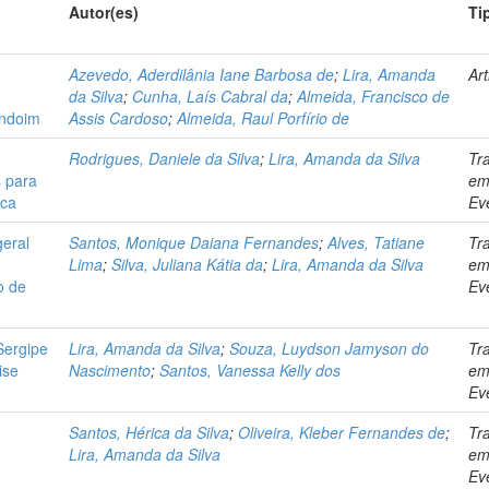
Autor(es)
Ti
Azevedo, Aderdilânia Iane Barbosa de
;
Lira, Amanda
Art
da Silva
;
Cunha, Laís Cabral da
;
Almeida, Francisco de
endoim
Assis Cardoso
;
Almeida, Raul Porfírio de
Rodrigues, Daniele da Silva
;
Lira, Amanda da Silva
Tr
 para
e
ica
Ev
geral
Santos, Monique Daiana Fernandes
;
Alves, Tatiane
Tr
Lima
;
Silva, Juliana Kátia da
;
Lira, Amanda da Silva
e
o de
Ev
Sergipe
Lira, Amanda da Silva
;
Souza, Luydson Jamyson do
Tr
ise
Nascimento
;
Santos, Vanessa Kelly dos
e
Ev
Santos, Hérica da Silva
;
Oliveira, Kleber Fernandes de
;
Tr
Lira, Amanda da Silva
e
Ev