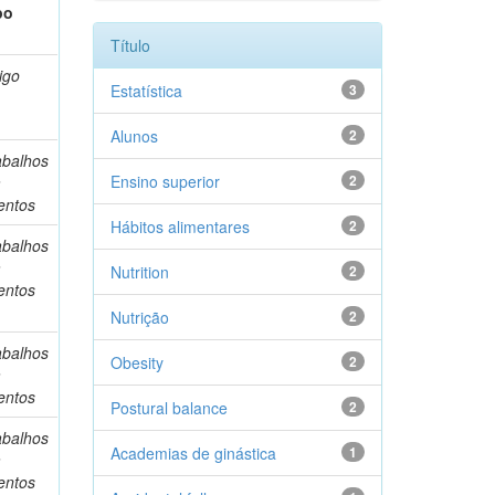
po
Título
igo
Estatística
3
Alunos
2
abalhos
Ensino superior
2
m
entos
Hábitos alimentares
2
abalhos
m
Nutrition
2
entos
Nutrição
2
abalhos
Obesity
2
m
entos
Postural balance
2
abalhos
Academias de ginástica
1
m
entos