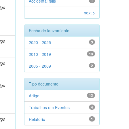
Accidental falls
1
igo
next >
Fecha de lanzamiento
igo
2020 - 2025
3
2010 - 2019
13
igo
2005 - 2009
2
Tipo documento
igo
Artigo
13
Trabalhos em Eventos
4
igo
Relatório
1