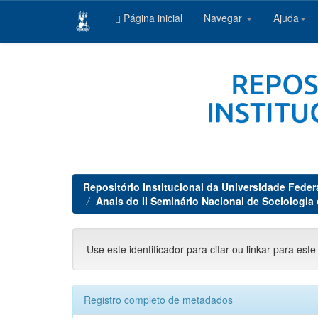
Página inicial
Navegar
Ajuda
Skip
navigation
Repositório Institucional da Universidade Feder
Anais do II Seminário Nacional de Sociologia
Use este identificador para citar ou linkar para este
Registro completo de metadados