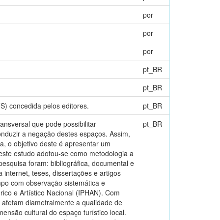
por
por
por
pt_BR
pt_BR
S) concedida pelos editores.
pt_BR
nsversal que pode possibilitar
pt_BR
onduzir a negação destes espaços. Assim,
ia, o objetivo deste é apresentar um
deste estudo adotou-se como metodologia a
 pesquisa foram: bibliográfica, documental e
 internet, teses, dissertações e artigos
campo com observação sistemática e
órico e Artístico Nacional (IPHAN). Com
ue afetam diametralmente a qualidade de
nsão cultural do espaço turístico local.