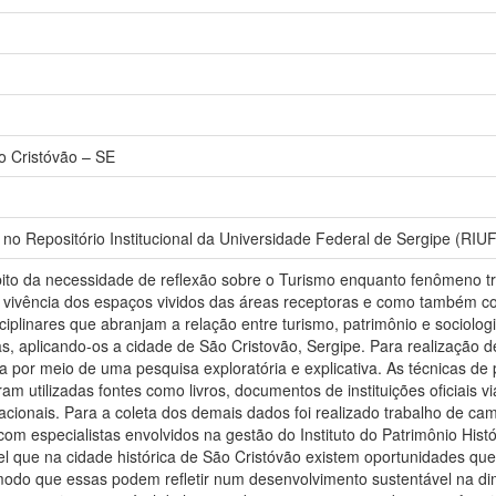
o Cristóvão – SE
 no Repositório Institucional da Universidade Federal de Sergipe (RIUF
bito da necessidade de reflexão sobre o Turismo enquanto fenômeno tra
a vivência dos espaços vividos das áreas receptoras e como também c
ciplinares que abranjam a relação entre turismo, patrimônio e sociolog
, aplicando-os a cidade de São Cristovão, Sergipe. Para realização 
ada por meio de uma pesquisa exploratória e explicativa. As técnicas de
 utilizadas fontes como livros, documentos de instituições oficiais via
rnacionais. Para a coleta dos demais dados foi realizado trabalho de 
com especialistas envolvidos na gestão do Instituto do Patrimônio Hist
vel que na cidade histórica de São Cristóvão existem oportunidades q
modo que essas podem refletir num desenvolvimento sustentável na dime