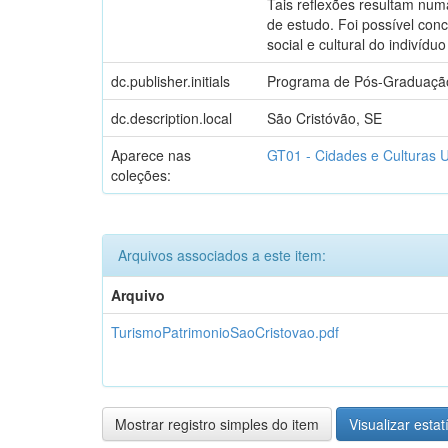
Tais reflexões resultam num
de estudo. Foi possível con
social e cultural do indivíd
dc.publisher.initials
Programa de Pós-Graduação
dc.description.local
São Cristóvão, SE
Aparece nas
GT01 - Cidades e Culturas 
coleções:
Arquivos associados a este item:
Arquivo
TurismoPatrimonioSaoCristovao.pdf
Mostrar registro simples do item
Visualizar estat