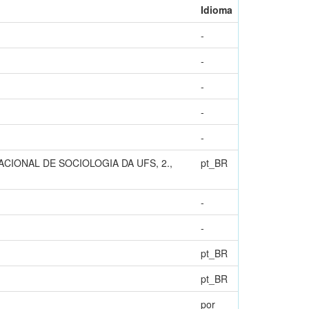
Idioma
-
-
-
-
-
IO NACIONAL DE SOCIOLOGIA DA UFS, 2.,
pt_BR
-
-
pt_BR
pt_BR
por