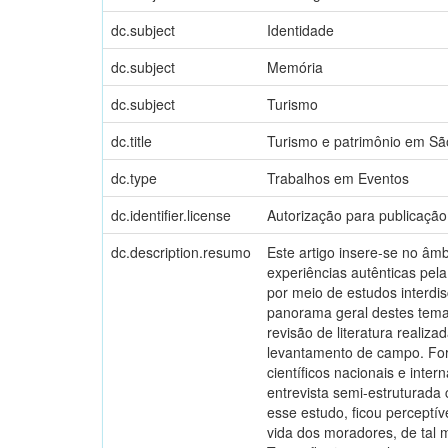
dc.subject
Identidade
dc.subject
Memória
dc.subject
Turismo
dc.title
Turismo e patrimônio em Sã
dc.type
Trabalhos em Eventos
dc.identifier.license
Autorização para publicação
dc.description.resumo
Este artigo insere-se no âm
experiências autênticas pel
por meio de estudos interdis
panorama geral destes temas
revisão de literatura realiz
levantamento de campo. Foram
científicos nacionais e inte
entrevista semi-estruturada 
esse estudo, ficou perceptí
vida dos moradores, de tal 