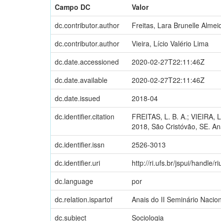
Campo DC
Valor
dc.contributor.author
Freitas, Lara Brunelle Almei
dc.contributor.author
Vieira, Lício Valério Lima
dc.date.accessioned
2020-02-27T22:11:46Z
dc.date.available
2020-02-27T22:11:46Z
dc.date.issued
2018-04
dc.identifier.citation
FREITAS, L. B. A.; VIEIRA,
2018, São Cristóvão, SE. An
dc.identifier.issn
2526-3013
dc.identifier.uri
http://ri.ufs.br/jspui/handle/r
dc.language
por
dc.relation.ispartof
Anais do II Seminário Nacio
dc.subject
Sociologia