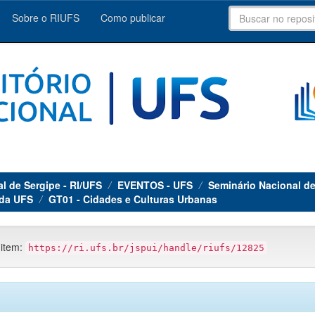
Sobre o RIUFS
Como publicar
al de Sergipe - RI/UFS
EVENTOS - UFS
Seminário Nacional d
 da UFS
GT01 - Cidades e Culturas Urbanas
 item:
https://ri.ufs.br/jspui/handle/riufs/12825