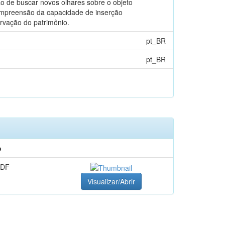
ão de buscar novos olhares sobre o objeto
 compreensão da capacidade de inserção
ervação do patrimônio.
pt_BR
pt_BR
o
PDF
Visualizar/Abrir