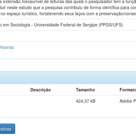
a extensão inexaurível de leituras das quais o pesquisador tem a funç
cluir neste estudo que a pesquisa contribuiu de forma científica para
uo no espaço turístico, fortalecendo seus laços com a preservação/cons
 em Sociologia - Universidade Federal de Sergipe (PPGS/UFS)
Urbanas
Descrição
Tamanho
Format
424,37 kB
Adobe 
ísticas