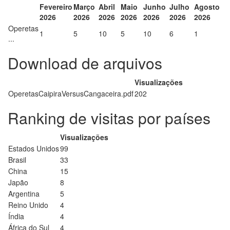
Fevereiro
Março
Abril
Maio
Junho
Julho
Agosto
2026
2026
2026
2026
2026
2026
2026
Operetas
1
5
10
5
10
6
1
...
Download de arquivos
Visualizações
OperetasCaipiraVersusCangaceira.pdf
202
Ranking de visitas por países
Visualizações
Estados Unidos
99
Brasil
33
China
15
Japão
8
Argentina
5
Reino Unido
4
Índia
4
África do Sul
4