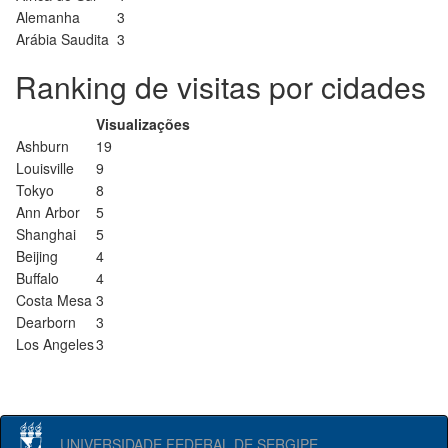
Alemanha
3
Arábia Saudita
3
Ranking de visitas por cidades
Visualizações
Ashburn
19
Louisville
9
Tokyo
8
Ann Arbor
5
Shanghai
5
Beijing
4
Buffalo
4
Costa Mesa
3
Dearborn
3
Los Angeles
3
UNIVERSIDADE FEDERAL DE SERGIPE