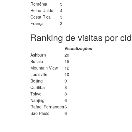
Romênia
5
Reino Unido
4
Costa Rica
3
França
3
Ranking de visitas por ci
Visualizações
Ashburn
20
Buffalo
15
Mountain View
12
Louisville
10
Beijing
9
Curitiba
8
Tokyo
8
Nanjing
6
Rafael Fernandes
6
Sao Paulo
6