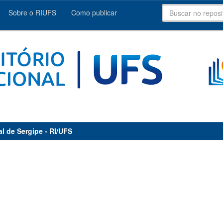
Sobre o RIUFS
Como publicar
al de Sergipe - RI/UFS