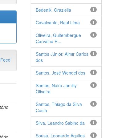
Bedenik, Graziella
1
Cavalcante, Raul Lima
1
Oliveira, Gultembergue
1
Carvalho R...
Santos Júnior, Almir Carlos
1
dos
Santos, José Wendel dos
1
Santos, Naira Jamilly
1
o
Oliveira
Santos, Thiago da Silva
1
tório
Costa
Silva, Leandro Sabino da
1
Sousa, Leonardo Aquiles
1
tório