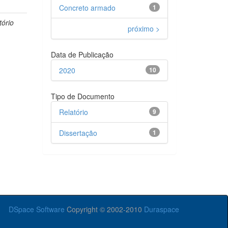
Concreto armado
1
tório
próximo >
Data de Publicação
2020
10
Tipo de Documento
Relatório
9
Dissertação
1
DSpace Software
Copyright © 2002-2010
Duraspace