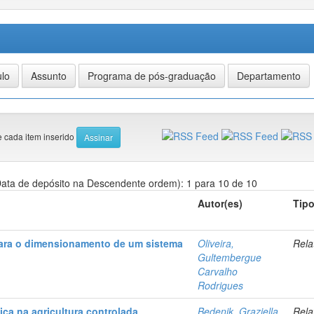
e cada item inserido
ata de depósito na Descendente ordem): 1 para 10 de 10
Autor(es)
Tip
ara o dimensionamento de um sistema
Oliveira,
Rela
Gultembergue
Carvalho
Rodrigues
ica na agricultura controlada
Bedenik, Graziella
Rela