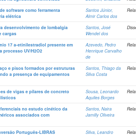
 de software como ferramenta
Santos Júnior,
Rela
a elétrica
Almir Carlos dos
ra desenvolvimento de lombalgia
Santos, José
Diss
e cargas
Wendel dos
o 17 a-etinilestradiol presente em
Azevedo, Pedro
Rela
ia processo UV/H2O2
Henrique Carvalho
de
aço e pisos formados por estruturas
Santos, Thiago da
Rela
rando a presença de equipamentos
Silva Costa
es de vigas e pilares de concreto
Sousa, Leonardo
Rela
lísticos
Aquiles Borges
ferenciais no estudo cinético da
Santos, Naira
Rela
iméricos associados com
Jamilly Oliveira
nversão Português-LIBRAS
Silva, Leandro
Rela