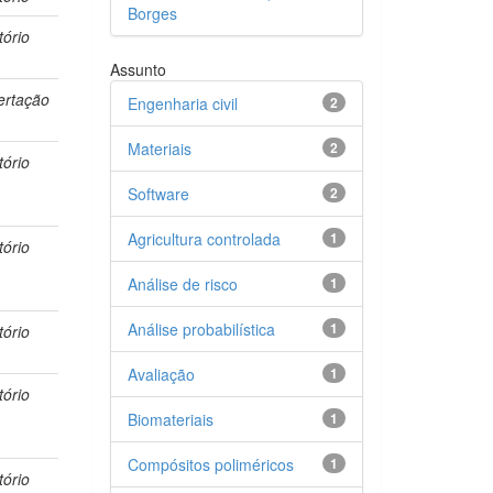
Borges
tório
Assunto
ertação
Engenharia civil
2
Materiais
2
tório
Software
2
Agricultura controlada
1
tório
Análise de risco
1
Análise probabilística
1
tório
Avaliação
1
tório
Biomateriais
1
Compósitos poliméricos
1
tório