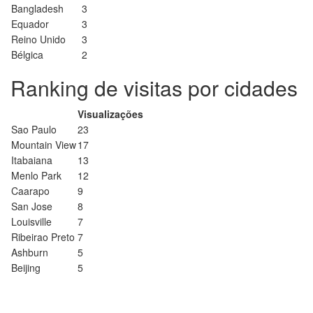
Bangladesh
3
Equador
3
Reino Unido
3
Bélgica
2
Ranking de visitas por cidades
Visualizações
Sao Paulo
23
Mountain View
17
Itabaiana
13
Menlo Park
12
Caarapo
9
San Jose
8
Louisville
7
Ribeirao Preto
7
Ashburn
5
Beijing
5