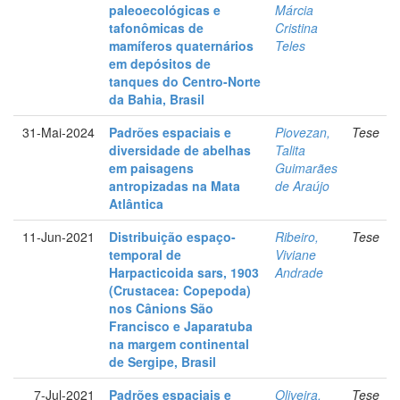
paleoecológicas e
Márcia
tafonômicas de
Cristina
mamíferos quaternários
Teles
em depósitos de
tanques do Centro-Norte
da Bahia, Brasil
31-Mai-2024
Padrões espaciais e
Piovezan,
Tese
diversidade de abelhas
Talita
em paisagens
Guimarães
antropizadas na Mata
de Araújo
Atlântica
11-Jun-2021
Distribuição espaço-
Ribeiro,
Tese
temporal de
Viviane
Harpacticoida sars, 1903
Andrade
(Crustacea: Copepoda)
nos Cânions São
Francisco e Japaratuba
na margem continental
de Sergipe, Brasil
7-Jul-2021
Padrões espaciais e
Oliveira,
Tese