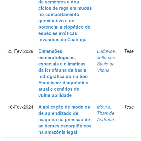
de sementes e dos
ciclos de rega em mudas
no comportamento
germinativo e no
potencial alelopático de
espécies exóticas
invasoras da Caatinga
25-Fev-2026
Dimensões
Luduvice,
Tese
ecomorfológicas,
Jefferson
espaciais e climáticas
Saulo da
da ictiofauna da bacia
Vitória
hidrográfica do rio São
Francisco: diagnóstico
atual e cenários de
vulnerabilidade
16-Fev-2024
A aplicação de modelos
Moura,
Tese
de aprendizado de
Thais de
máquina na previsão de
Andrade
acidentes escorpiônicos
na amazônia legal