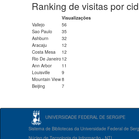
Ranking de visitas por ci
Visualizações
Vallejo
56
Sao Paulo
35
Ashburn
32
Aracaju
12
Costa Mesa
12
Rio De Janeiro
12
Ann Arbor
11
Louisville
9
Mountain View
8
Beijing
7
UNIVERSIDADE FEDERAL DE SERGIPE
Sistema de Bibliotecas da Universidade Federal de Ser
Núcleo de Tecnologia da Informação - NTI