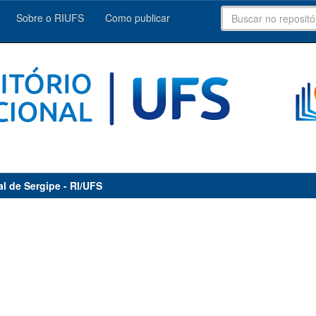
Sobre o RIUFS
Como publicar
al de Sergipe - RI/UFS