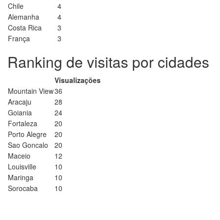
Chile
4
Alemanha
4
Costa Rica
3
França
3
Ranking de visitas por cidades
Visualizações
Mountain View
36
Aracaju
28
Goiania
24
Fortaleza
20
Porto Alegre
20
Sao Goncalo
20
Maceio
12
Louisville
10
Maringa
10
Sorocaba
10