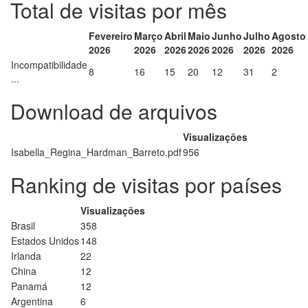
Total de visitas por mês
Fevereiro
Março
Abril
Maio
Junho
Julho
Agosto
2026
2026
2026
2026
2026
2026
2026
Incompatibilidade
8
16
15
20
12
31
2
...
Download de arquivos
Visualizações
Isabella_Regina_Hardman_Barreto.pdf
956
Ranking de visitas por países
Visualizações
Brasil
358
Estados Unidos
148
Irlanda
22
China
12
Panamá
12
Argentina
6