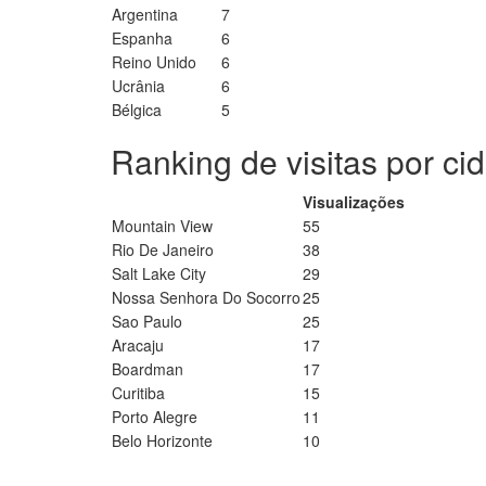
Argentina
7
Espanha
6
Reino Unido
6
Ucrânia
6
Bélgica
5
Ranking de visitas por ci
Visualizações
Mountain View
55
Rio De Janeiro
38
Salt Lake City
29
Nossa Senhora Do Socorro
25
Sao Paulo
25
Aracaju
17
Boardman
17
Curitiba
15
Porto Alegre
11
Belo Horizonte
10