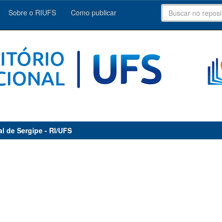
Sobre o RIUFS
Como publicar
al de Sergipe - RI/UFS