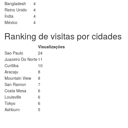
Bangladesh
4
Reino Unido
4
Índia
4
México
4
Ranking de visitas por cidades
Visualizações
Sao Paulo
24
Juazeiro Do Norte
11
Curitiba
10
Aracaju
8
Mountain View
8
San Ramon
7
Costa Mesa
6
Louisville
6
Tokyo
6
Ashburn
5