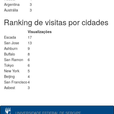
Argentina
3
Austrália
3
Ranking de visitas por cidades
Visualizações
Escada
17
San Jose
13
Ashburn
9
Buffalo
8
San Ramon
6
Tokyo
6
New York
5
Beijing
4
San Francisco
4
Asbest
3
UNIVERSIDADE FEDERAL DE SERGIPE