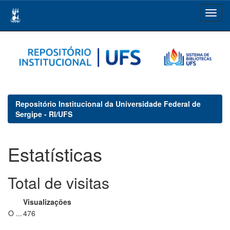
Skip
navigation
Repositório Institucional da Universidade Federal de
Sergipe - RI/UFS
Estatísticas
Total de visitas
Visualizações
O ...
476