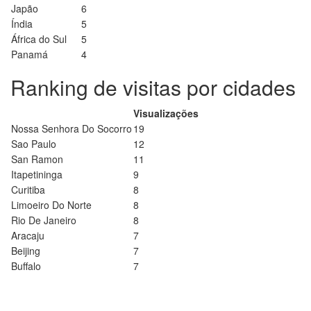
Japão
6
Índia
5
África do Sul
5
Panamá
4
Ranking de visitas por cidades
Visualizações
Nossa Senhora Do Socorro
19
Sao Paulo
12
San Ramon
11
Itapetininga
9
Curitiba
8
Limoeiro Do Norte
8
Rio De Janeiro
8
Aracaju
7
Beijing
7
Buffalo
7