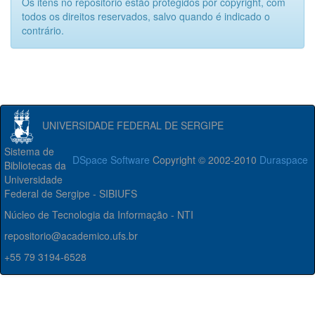
Os itens no repositório estão protegidos por copyright, com
todos os direitos reservados, salvo quando é indicado o
contrário.
UNIVERSIDADE FEDERAL DE SERGIPE
Sistema de
DSpace Software
Copyright © 2002-2010
Duraspace
Bibliotecas da
Universidade
Federal de Sergipe - SIBIUFS
Núcleo de Tecnologia da Informação - NTI
repositorio@academico.ufs.br
+55 79 3194-6528