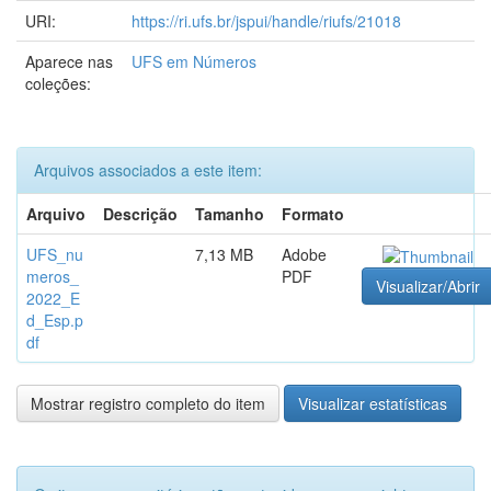
URI:
https://ri.ufs.br/jspui/handle/riufs/21018
Aparece nas
UFS em Números
coleções:
Arquivos associados a este item:
Arquivo
Descrição
Tamanho
Formato
UFS_nu
7,13 MB
Adobe
meros_
PDF
Visualizar/Abrir
2022_E
d_Esp.p
df
Mostrar registro completo do item
Visualizar estatísticas