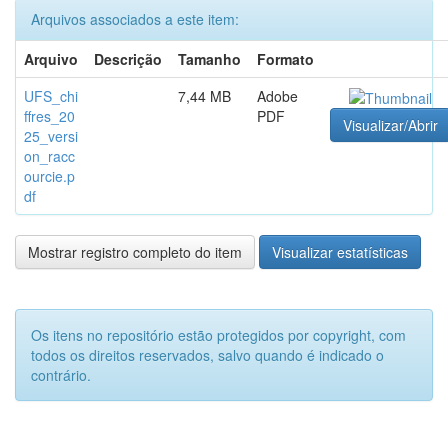
Arquivos associados a este item:
Arquivo
Descrição
Tamanho
Formato
UFS_chi
7,44 MB
Adobe
ffres_20
PDF
Visualizar/Abrir
25_versi
on_racc
ourcie.p
df
Mostrar registro completo do item
Visualizar estatísticas
Os itens no repositório estão protegidos por copyright, com
todos os direitos reservados, salvo quando é indicado o
contrário.