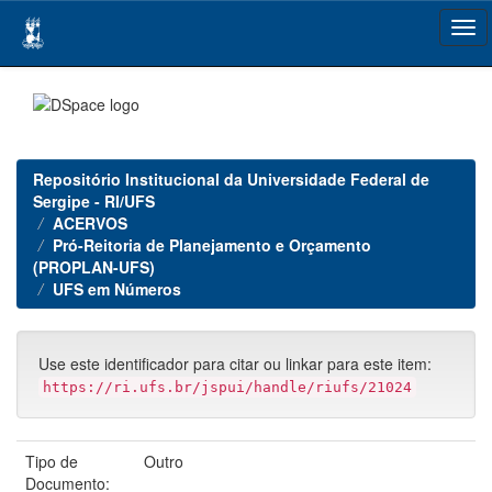
Skip
navigation
Repositório Institucional da Universidade Federal de
Sergipe - RI/UFS
ACERVOS
Pró-Reitoria de Planejamento e Orçamento
(PROPLAN-UFS)
UFS em Números
Use este identificador para citar ou linkar para este item:
https://ri.ufs.br/jspui/handle/riufs/21024
Tipo de
Outro
Documento: