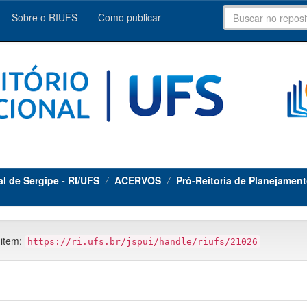
Sobre o RIUFS
Como publicar
al de Sergipe - RI/UFS
ACERVOS
Pró-Reitoria de Planejame
 item:
https://ri.ufs.br/jspui/handle/riufs/21026