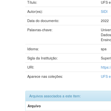
Título:
UFS en
Autor(es):
SIDI
Data do documento:
2022
Palavras-chave:
Univer
Dados 
Ensino
Idioma:
spa
Sigla da Instituição:
Superi
URI:
https:/
Aparece nas coleções:
UFS e
Arquivos associados a este item:
Arquivo