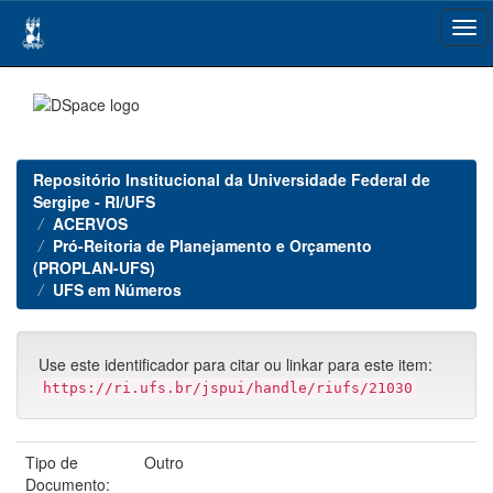
Skip
navigation
Repositório Institucional da Universidade Federal de
Sergipe - RI/UFS
ACERVOS
Pró-Reitoria de Planejamento e Orçamento
(PROPLAN-UFS)
UFS em Números
Use este identificador para citar ou linkar para este item:
https://ri.ufs.br/jspui/handle/riufs/21030
Tipo de
Outro
Documento: