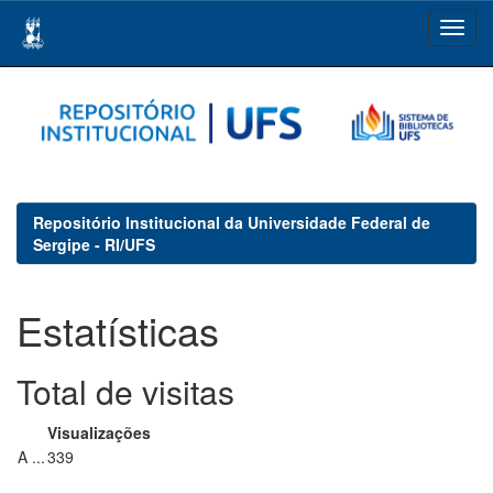
Skip
navigation
Repositório Institucional da Universidade Federal de
Sergipe - RI/UFS
Estatísticas
Total de visitas
Visualizações
A ...
339