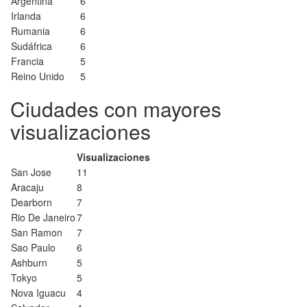
Argentina
6
Irlanda
6
Rumania
6
Sudáfrica
6
Francia
5
Reino Unido
5
Ciudades con mayores
visualizaciones
Visualizaciones
San Jose
11
Aracaju
8
Dearborn
7
Rio De Janeiro
7
San Ramon
7
Sao Paulo
6
Ashburn
5
Tokyo
5
Nova Iguacu
4