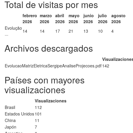
Total de visitas por mes
febrero
marzo
abril
mayo
junio
julio
agosto
2026
2026
2026
2026
2026
2026
2026
Evolução
14
14
17
21
13
10
4
...
Archivos descargados
Visualizacione
EvolucaoMatrizEletricaSergipeAnaliseProjecoes.pdf
142
Países con mayores
visualizaciones
Visualizaciones
Brasil
112
Estados Unidos
101
China
11
Japón
7