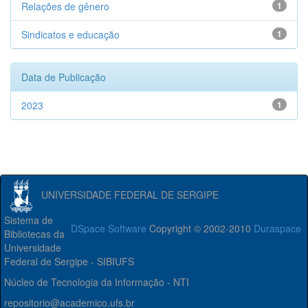
Relações de gênero
1
Sindicatos e educação
1
Data de Publicação
2023
1
UNIVERSIDADE FEDERAL DE SERGIPE
Sistema de
DSpace Software
Copyright © 2002-2010
Duraspace
Bibliotecas da
Universidade
Federal de Sergipe - SIBIUFS
Núcleo de Tecnologia da Informação - NTI
repositorio@academico.ufs.br