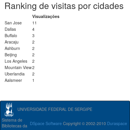
Ranking de visitas por cidades
Visualizações
San Jose
11
Dallas
4
Buffalo
3
Aracaju
2
Ashburn
2
Beijing
2
Los Angeles
2
Mountain View
2
Uberlandia
2
Aalsmeer
1
UNIVERSIDADE FEDERAL DE SERGIPE
Sistema de
DSpace Software
Copyright © 2002-2010
Duraspace
Bibliotecas da