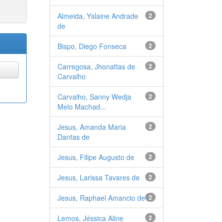
Almeida, Yslaine Andrade
2
de
Bispo, Diego Fonseca
2
Carregosa, Jhonattas de
2
Carvalho
Carvalho, Sanny Wedja
2
Melo Machad...
Jesus, Amanda Maria
2
Dantas de
Jesus, Filipe Augusto de
2
Jesus, Larissa Tavares de
2
Jesus, Raphael Amancio de
2
Lemos, Jéssica Aline
2