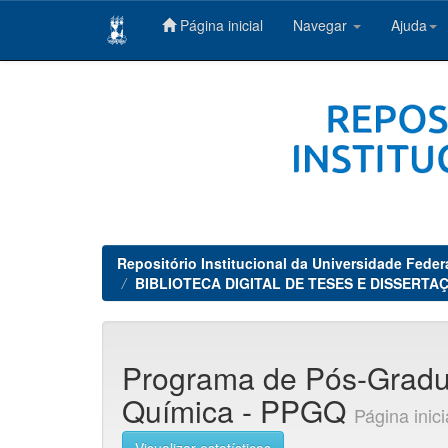
Página inicial
Navegar
Ajuda
Skip
navigation
Repositório Institucional da Universidade Feder
BIBLIOTECA DIGITAL DE TESES E DISSERTAÇ
Programa de Pós-Grad
Química - PPGQ
Página inic