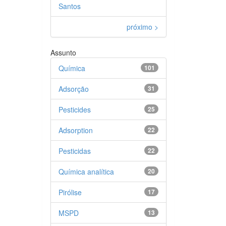
Santos
próximo >
Assunto
Química
101
Adsorção
31
Pesticides
25
Adsorption
22
Pesticidas
22
Química analítica
20
Pirólise
17
MSPD
13