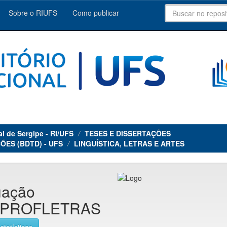
Sobre o RIUFS
Como publicar
al de Sergipe - RI/UFS
TESES E DISSERTAÇÕES
ÕES (BDTD) - UFS
LINGUÍSTICA, LETRAS E ARTES
uação
s - PROFLETRAS