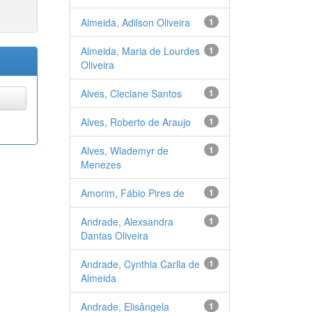
Almeida, Adilson Oliveira
1
Almeida, Maria de Lourdes
1
Oliveira
Alves, Cleciane Santos
1
Alves, Roberto de Araujo
1
Alves, Wlademyr de
1
Menezes
Amorim, Fábio Pires de
1
Andrade, Alexsandra
1
Dantas Oliveira
Andrade, Cynthia Carlla de
1
Almeida
Andrade, Elisângela
1