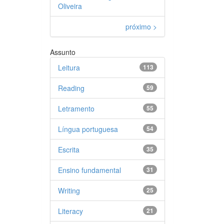
Oliveira
próximo >
Assunto
Leitura
113
Reading
59
Letramento
55
Língua portuguesa
54
Escrita
35
Ensino fundamental
31
Writing
25
Literacy
21