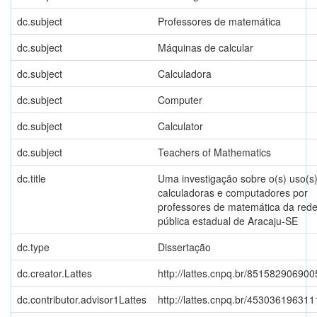
dc.subject
Professores de matemática
dc.subject
Máquinas de calcular
dc.subject
Calculadora
dc.subject
Computer
dc.subject
Calculator
dc.subject
Teachers of Mathematics
dc.title
Uma investigação sobre o(s) uso(s
calculadoras e computadores por
professores de matemática da red
pública estadual de Aracaju-SE
dc.type
Dissertação
dc.creator.Lattes
http://lattes.cnpq.br/85158290690
dc.contributor.advisor1Lattes
http://lattes.cnpq.br/45303619631