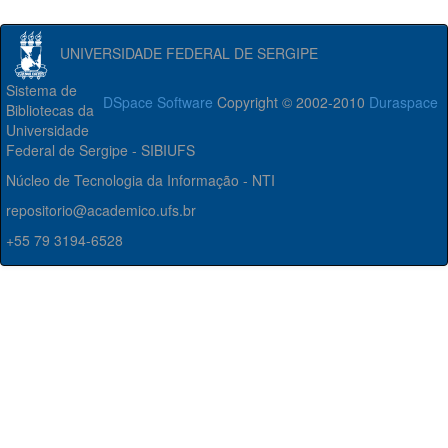
UNIVERSIDADE FEDERAL DE SERGIPE
Sistema de
DSpace Software
Copyright © 2002-2010
Duraspace
Bibliotecas da
Universidade
Federal de Sergipe - SIBIUFS
Núcleo de Tecnologia da Informação - NTI
repositorio@academico.ufs.br
+55 79 3194-6528