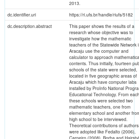
2013.
dc.identifier.uri
https://ri.ufs.br/handle/riufs/5182
dc.description.abstract
This paper shows the results of a
research whose objective was to
investigate how the mathematic
teachers of the Statewide Network 
Aracaju use the computer and
calculator to approach mathematica
contents. Thus initially, fourteen pub
schools of the state were selected,
located in five geographic areas of
Aracaju which have computer labs
installed by ProInfo National Progr
Educational Technology. From each
these schools were selected two
mathematic teachers, one from
elementary school and another fro
high school to be interviewed.
Theoretical contributions of authors
were adopted like Fedalto (2006),
Carneiro (2008), Borba and Hairsty