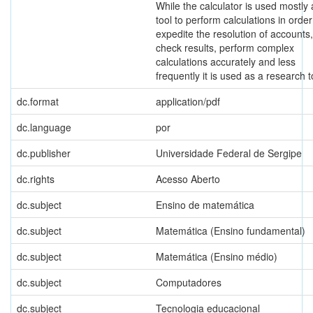
While the calculator is used mostly 
tool to perform calculations in order
expedite the resolution of accounts,
check results, perform complex
calculations accurately and less
frequently it is used as a research t
dc.format
application/pdf
dc.language
por
dc.publisher
Universidade Federal de Sergipe
dc.rights
Acesso Aberto
dc.subject
Ensino de matemática
dc.subject
Matemática (Ensino fundamental)
dc.subject
Matemática (Ensino médio)
dc.subject
Computadores
dc.subject
Tecnologia educacional