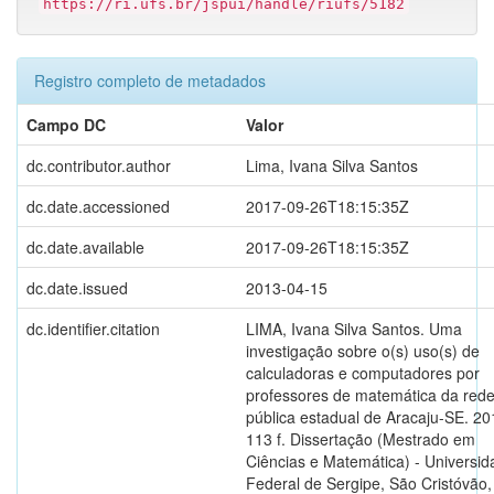
https://ri.ufs.br/jspui/handle/riufs/5182
Registro completo de metadados
Campo DC
Valor
dc.contributor.author
Lima, Ivana Silva Santos
dc.date.accessioned
2017-09-26T18:15:35Z
dc.date.available
2017-09-26T18:15:35Z
dc.date.issued
2013-04-15
dc.identifier.citation
LIMA, Ivana Silva Santos. Uma
investigação sobre o(s) uso(s) de
calculadoras e computadores por
professores de matemática da red
pública estadual de Aracaju-SE. 20
113 f. Dissertação (Mestrado em
Ciências e Matemática) - Universi
Federal de Sergipe, São Cristóvão,