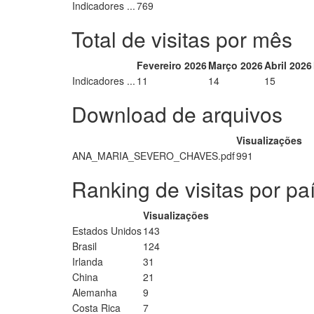
Indicadores ...
769
Total de visitas por mês
Fevereiro 2026
Março 2026
Abril 2026
Indicadores ...
11
14
15
Download de arquivos
Visualizações
ANA_MARIA_SEVERO_CHAVES.pdf
991
Ranking de visitas por pa
Visualizações
Estados Unidos
143
Brasil
124
Irlanda
31
China
21
Alemanha
9
Costa Rica
7