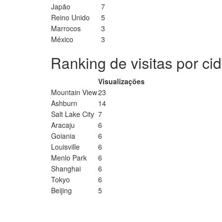
Japão
7
Reino Unido
5
Marrocos
3
México
3
Ranking de visitas por ci
Visualizações
Mountain View
23
Ashburn
14
Salt Lake City
7
Aracaju
6
Goiania
6
Louisville
6
Menlo Park
6
Shanghai
6
Tokyo
6
Beijing
5