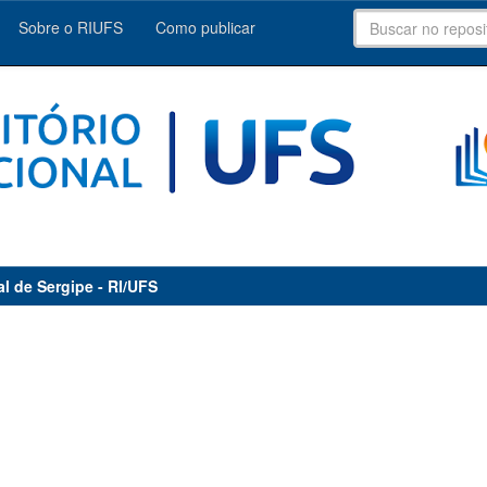
Sobre o RIUFS
Como publicar
al de Sergipe - RI/UFS