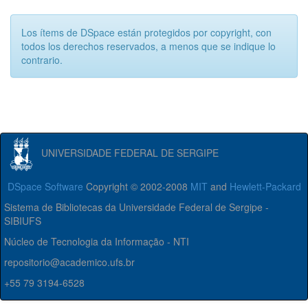
Los ítems de DSpace están protegidos por copyright, con
todos los derechos reservados, a menos que se indique lo
contrario.
UNIVERSIDADE FEDERAL DE SERGIPE
DSpace Software
Copyright © 2002-2008
MIT
and
Hewlett-Packard
Sistema de Bibliotecas da Universidade Federal de Sergipe -
SIBIUFS
Núcleo de Tecnologia da Informação - NTI
repositorio@academico.ufs.br
+55 79 3194-6528