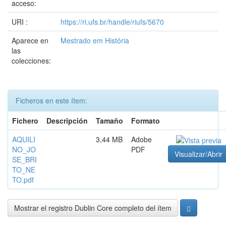
acceso:
URI :
https://ri.ufs.br/handle/riufs/5670
Aparece en
Mestrado em História
las
colecciones:
Ficheros en este ítem:
Fichero
Descripción
Tamaño
Formato
AQUILI
3,44 MB
Adobe
NO_JO
PDF
Visualizar/Abrir
SE_BRI
TO_NE
TO.pdf
Mostrar el registro Dublin Core completo del ítem