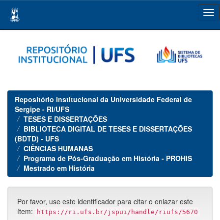
Skip
navigation
Repositório Institucional da Universidade Federal de
Sergipe - RI/UFS
TESES E DISSERTAÇÕES
BIBLIOTECA DIGITAL DE TESES E DISSERTAÇÕES
(BDTD) - UFS
CIÊNCIAS HUMANAS
Programa de Pós-Graduação em História - PROHIS
Mestrado em História
Por favor, use este identificador para citar o enlazar este
ítem:
https://ri.ufs.br/jspui/handle/riufs/5670