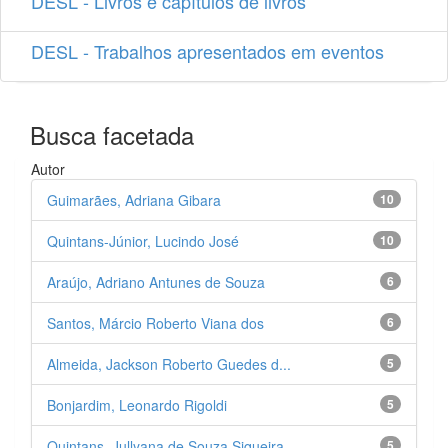
DESL - Livros e capítulos de livros
DESL - Trabalhos apresentados em eventos
Busca facetada
Autor
Guimarães, Adriana Gibara
10
Quintans-Júnior, Lucindo José
10
Araújo, Adriano Antunes de Souza
6
Santos, Márcio Roberto Viana dos
6
Almeida, Jackson Roberto Guedes d...
5
Bonjardim, Leonardo Rigoldi
5
Quintans, Jullyana de Souza Siqueira
5