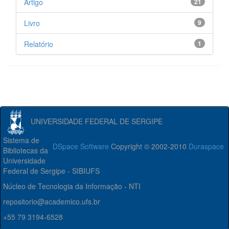
Artigo
21
Livro
9
Relatório
1
UNIVERSIDADE FEDERAL DE SERGIPE
Sistema de
DSpace Software
Copyright © 2002-2010
Duraspace
Bibliotecas da
Universidade
Federal de Sergipe - SIBIUFS
Núcleo de Tecnologia da Informação - NTI
repositorio@academico.ufs.br
+55 79 3194-6528