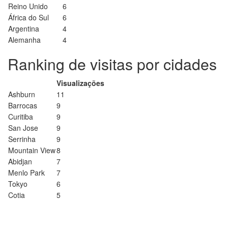
Reino Unido
6
África do Sul
6
Argentina
4
Alemanha
4
Ranking de visitas por cidades
Visualizações
Ashburn
11
Barrocas
9
Curitiba
9
San Jose
9
Serrinha
9
Mountain View
8
Abidjan
7
Menlo Park
7
Tokyo
6
Cotia
5