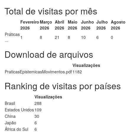
Total de visitas por mês
Fevereiro
Março
Abril
Maio
Junho
Julho
Agosto
2026
2026
2026
2026
2026
2026
2026
Práticas
1
8
21
8
10
6
0
...
Download de arquivos
Visualizações
PraticasEpistemicasMovimentos.pdf
1182
Ranking de visitas por países
Visualizações
Brasil
288
Estados Unidos
109
China
30
Japão
6
África do Sul
6