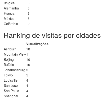
Bélgica
3
Alemanha
3
França
3
México
3
Colômbia
2
Ranking de visitas por cidades
Visualizações
Ashburn
18
Mountain View
11
Beijing
10
Buffalo
10
Johannesburg
5
Tokyo
5
Louisville
4
San Jose
4
Sao Paulo
4
Shanghai
4