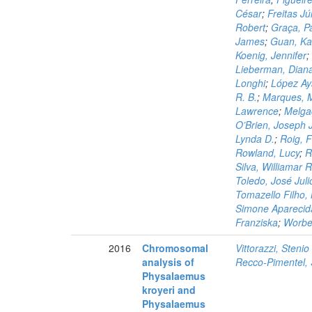
César
;
Freitas Jú
Robert
;
Graça, P
James
;
Guan, Ka
Koenig, Jennifer
Lieberman, Dian
Longhi
;
López Ay
R. B.
;
Marques, M
Lawrence
;
Melga
O’Brien, Joseph J
Lynda D.
;
Roig, F
Rowland, Lucy
;
R
Silva, Williamar 
Toledo, José Juli
Tomazello Filho,
Simone Aparecid
Franziska
;
Worbe
2016
Chromosomal
Vittorazzi, Stenio
analysis of
Recco-Pimentel, S
Physalaemus
kroyeri and
Physalaemus