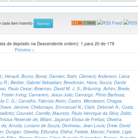
e cada item inserido
ata de depósito na Descendente ordem): 1 para 20 de 179
Próximo >
H.
;
Hérault, Bruno
;
Bonal, Damien
;
Stahl, Clément
;
Anderson, Liana
y R.
;
Becker, Gabriel Sebastian
;
Beeckman, Hans
;
Souza, Danilo
sso, Paulo Cesar
;
Bowman, David M. J. S.
;
Bräuning, Achim
;
Brede,
 Foster Irving
;
Camarero, Jesus Julio
;
Camargo, Plínio Barbosa
;
da C. G.
;
Carvalho, Fabrício Alvim
;
Castro, Wendeson
;
Chagas,
Chave, Jérome
;
Chidumayo, Emmanuel N.
;
Clark, Deborah A.
;
Costa,
pellotto
;
Couralet, Camille
;
Mauricio, Paulo Henrique da Silva
;
Dalitz,
Vinicius Resende de
;
Milani, Jaçanan Eloisa de Freitas
;
Oliveira,
 de
;
Arruda, Luciano de Souza
;
Devineau, Jean-Louis
;
Drew, David
er
;
Durigan, Giselda
;
Elifuraha, Elisha
;
Fedele, Marcio
;
Fedele, Ligia
edo Filho, Afonso
;
Finger, César Augusto Guimarães
;
Franco, Augusto