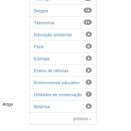
Sergipe
15
Taxonomia
11
Educação ambiental
9
Flora
9
Ecologia
8
Ensino de ciências
8
Environmental education
7
Unidades de conservação
7
Artigo
Botânica
6
próximo >