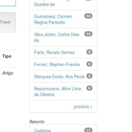
Guedes de
Guimaraes, Carmen
14
Regina Parisotto
Silva Júnior, Carlos Dias
10
da
Faria, Renato Gomes
9
Tipo
Ferrari, Stephen Francis
9
Artigo
Marques-Costa, Ana Paula
8
Nepomuceno, Aline Lima
8
de Oliveira
próximo >
Assunto
Caatinga
17