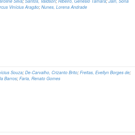
roline Silva
;
Santos, Valdson
;
Ribeiro, Genésio Tamara
;
Jain, Sona
rcus Vinícius Aragão
;
Nunes, Lorena Andrade
nícius Souza
;
De-Carvalho, Crizanto Brito
;
Freitas, Evellyn Borges de
;
da Barros
;
Faria, Renato Gomes