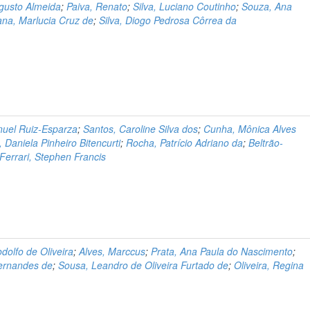
gusto Almeida
;
Paiva, Renato
;
Silva, Luciano Coutinho
;
Souza, Ana
ana, Marlucia Cruz de
;
Silva, Diogo Pedrosa Côrrea da
nuel Ruiz-Esparza
;
Santos, Caroline Silva dos
;
Cunha, Mônica Alves
 Daniela Pinheiro Bitencurti
;
Rocha, Patrício Adriano da
;
Beltrão-
Ferrari, Stephen Francis
dolfo de Oliveira
;
Alves, Marccus
;
Prata, Ana Paula do Nascimento
;
Fernandes de
;
Sousa, Leandro de Oliveira Furtado de
;
Oliveira, Regina