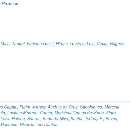
de Rezende
 Maia
;
Taddei, Fabiano Gazzi
;
Hirose, Gustavo Luis
;
Costa, Rogerio
o Capatti
;
Furini, Adriana Antônia da Cruz
;
Capobianco, Marcela
Melo, Luciane Moreno
;
Cunha, Maristela Gomes da
;
Kano, Flora
 Luzia Helena
;
Soares, Irene da Silva
;
Santos, Sidney E.
;
Póvoa,
;
Machado, Ricardo Luiz Dantas