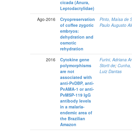
cicada (Anura,
Leptodactylidae)
Ago-2016
Cryopreservation
Pinto, Maísa de 
of coffee zygotic
Paulo Augusto A
embryos:
dehydration and
osmotic
rehydration
2016
Cytokine gene
Furini, Adriana A
polymorphisms
Storti de
;
Cunha,
are not
Luiz Dantas
associated with
anti-PvDBP, anti-
PvAMA-1 or anti-
PvMSP-119 IgG
antibody levels
in a malaria-
endemic area of
the Brazilian
Amazon