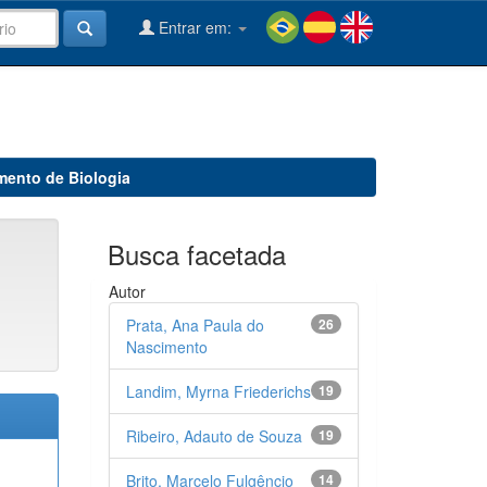
Entrar em:
mento de Biologia
Busca facetada
Autor
Prata, Ana Paula do
26
Nascimento
Landim, Myrna Friederichs
19
Ribeiro, Adauto de Souza
19
Brito, Marcelo Fulgêncio
14