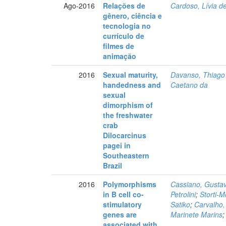
Ago-2016
Relações de
Cardoso, Lívia 
gênero, ciência e
tecnologia no
currículo de
filmes de
animação
2016
Sexual maturity,
Davanso, Thiago
handedness and
Caetano da
sexual
dimorphism of
the freshwater
crab
Dilocarcinus
pagei in
Southeastern
Brazil
2016
Polymorphisms
Cassiano, Gustav
in B cell co-
Petrolini
;
Storti-
stimulatory
Satiko
;
Carvalho,
genes are
Marinete Marins
associated with