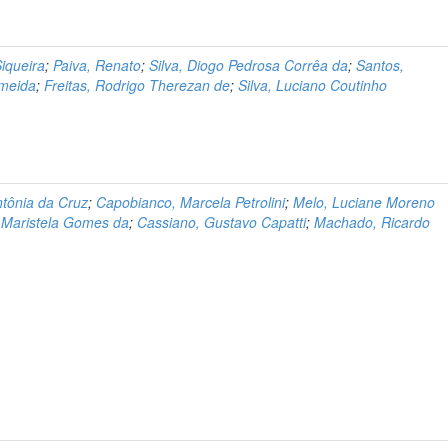
Siqueira
;
Paiva, Renato
;
Silva, Diogo Pedrosa Corrêa da
;
Santos,
lmeida
;
Freitas, Rodrigo Therezan de
;
Silva, Luciano Coutinho
ntônia da Cruz
;
Capobianco, Marcela Petrolini
;
Melo, Luciane Moreno
 Maristela Gomes da
;
Cassiano, Gustavo Capatti
;
Machado, Ricardo