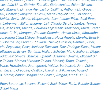
nior, João Lima
;
Galvão, Franklin
;
Gebrekirstos, Aster
;
Gliniars,
aulo Maurício Lima de Alencastro
;
Griffiths, Anthony D.
;
Grogan,
iyu
;
Homeier, Jürgen
;
Kanieski, Maria Raquel
;
Kho, Lip Khoon
;
;
Kohler, Sintia Valerio
;
Krepkowski, Julia
;
Lemos-Filho, José Pires
;
a
;
Lieberman, Milton Eugene
;
Lisi, Claudio Sergio
;
Santos, Tomaz
ala, José Luis
;
Maeda, Eduardo Eijji
;
Malhi, Yadvinder
;
Maria, Vivian
arcia C. M.
;
Marques, Renato
;
Chamba, Hector Maza
;
Mbwambo,
ço, Karina Liana Lisboa
;
Mendivelso, Hooz Angela
;
Murphy, Brett P.
;
.
;
Oberbauer, Steven F.
;
Okada, Naoki
;
Pélissier, Raphaël
;
Prior,
idel Alejandro
;
Ross, Michael
;
Rossatto, Davi Rodrigo
;
Rossi, Vivien
;
utishauser, Ervan
;
Santana, Hellen
;
Schulze, Mark
;
Selhorst, Diogo
;
Rodrigues
;
Silveira, Marcos
;
Spannl, Susanne
;
Swaine, Michael D.
;
o
;
Toledo, Marcos Miranda
;
Toledo, Marisol
;
Toma, Takeshi
;
 Mario
;
Hernández, Juan Ignacio Valdez
;
Verbesselt, Jan
;
Vieira,
a
;
Vincent, Grégoire
;
Castilho, Carolina Volkmer de
;
Volland,
s, Martin
;
Zanon, Magda Lea Bolzan
;
Aragão, Luiz E. O. C.
 Eder
;
Lourenço, Luciana Bolsoni
;
Solé, Mirco
;
Faria, Renato Gomes
;
hirlei Maria