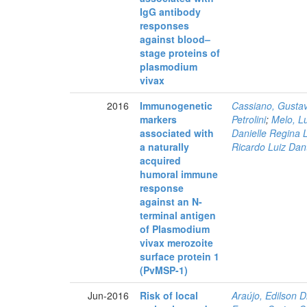
IgG antibody
responses
against blood–
stage proteins of
plasmodium
vivax
2016
Immunogenetic
Cassiano, Gustav
markers
Petrolini
;
Melo, L
associated with
Danielle Regina 
a naturally
Ricardo Luiz Dan
acquired
humoral immune
response
against an N-
terminal antigen
of Plasmodium
vivax merozoite
surface protein 1
(PvMSP-1)
Jun-2016
Risk of local
Araújo, Edilson D