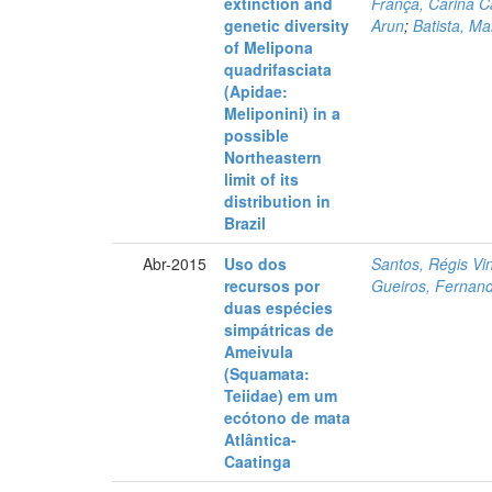
extinction and
França, Carina Ca
genetic diversity
Arun
;
Batista, Ma
of Melipona
quadrifasciata
(Apidae:
Meliponini) in a
possible
Northeastern
limit of its
distribution in
Brazil
Abr-2015
Uso dos
Santos, Régis Vi
recursos por
Gueiros, Fernan
duas espécies
simpátricas de
Ameivula
(Squamata:
Teiidae) em um
ecótono de mata
Atlântica-
Caatinga