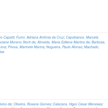
o Capatti
;
Furini, Adriana Antônia da Cruz
;
Capobianco, Marcela
uciane Moreno Storti de
;
Almeida, Maria Edilene Martins de
;
Barbosa,
Lima
;
Póvoa, Marinete Marins
;
Nogueira, Paulo Afonso
;
Machado,
tas
ivino de
;
Oliveira, Rosane Gomes
;
Calazans, Higor Cesar Meneses
;