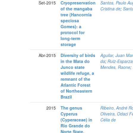
Set-2015
Cryopreservation
Santos, Paulo Au
of the mangaba
Cristina de
;
Sant
tree (Hancornia
speciosa
Gomes): a
protocol for
long-term
storage
Abr-2015
Diversity of birds
Aguilar, Juan Ma
in the Mata do
da
;
Ruiz-Esparza,
Junco state
Mendes, Raone
;
wildlife refuge, a
remnant of the
Atlantic Forest
of Northeastern
Brazil
2015
The genus
Ribeiro, André Ro
Cyperus
Oliveira, Odaci 
(Cyperaceae) in
Célia de
Rio Grande do
Norte State,