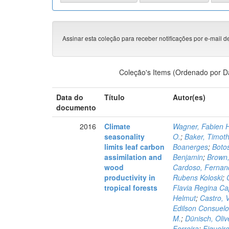
Assinar esta coleção para receber notificações por e-mail d
Coleção's Items (Ordenado por D
Data do
Título
Autor(es)
documento
2016
Climate
Wagner, Fabien 
seasonality
O.
;
Baker, Timoth
limits leaf carbon
Boanerges
;
Boto
assimilation and
Benjamin
;
Brown,
wood
Cardoso, Fernan
productivity in
Rubens Koloski
;
tropical forests
Flavia Regina Ca
Helmut
;
Castro, 
Edilson Consuelo
M.
;
Dünisch, Oliv
Ferreira
;
Figueir