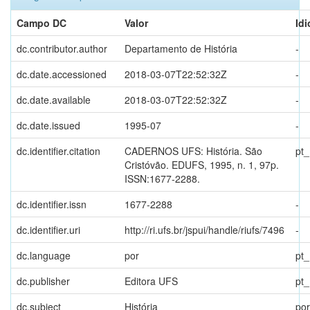
Campo DC
Valor
Id
dc.contributor.author
Departamento de História
-
dc.date.accessioned
2018-03-07T22:52:32Z
-
dc.date.available
2018-03-07T22:52:32Z
-
dc.date.issued
1995-07
-
dc.identifier.citation
CADERNOS UFS: História. São
pt
Cristóvão. EDUFS, 1995, n. 1, 97p.
ISSN:1677-2288.
dc.identifier.issn
1677-2288
-
dc.identifier.uri
http://ri.ufs.br/jspui/handle/riufs/7496
-
dc.language
por
pt
dc.publisher
Editora UFS
pt
dc.subject
História
por