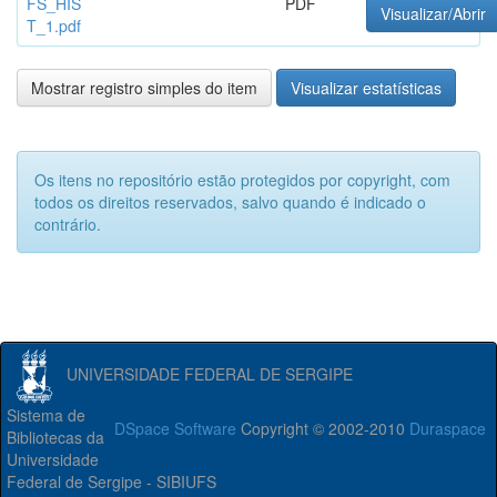
FS_HIS
PDF
Visualizar/Abrir
T_1.pdf
Mostrar registro simples do item
Visualizar estatísticas
Os itens no repositório estão protegidos por copyright, com
todos os direitos reservados, salvo quando é indicado o
contrário.
UNIVERSIDADE FEDERAL DE SERGIPE
Sistema de
DSpace Software
Copyright © 2002-2010
Duraspace
Bibliotecas da
Universidade
Federal de Sergipe - SIBIUFS