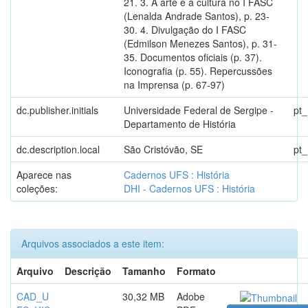
21. 3. A arte e a cultura no I FASC
(Lenalda Andrade Santos), p. 23-
30. 4. Divulgação do I FASC
(Edmilson Menezes Santos), p. 31-
35. Documentos oficiais (p. 37).
Iconografia (p. 55). Repercussões
na Imprensa (p. 67-97)
dc.publisher.initials
Universidade Federal de Sergipe -
pt
Departamento de História
dc.description.local
São Cristóvão, SE
pt
Aparece nas
Cadernos UFS : História
coleções:
DHI - Cadernos UFS : História
Arquivos associados a este item:
Arquivo
Descrição
Tamanho
Formato
CAD_U
30,32 MB
Adobe