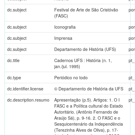
dc.subject
Festival de Arte de São Cristóvão
por
(FASC)
dc.subject
Iconografia
por
dc.subject
Imprensa
por
dc.subject
Departamento de História (UFS)
por
dc.title
Cadernos UFS : História (n. 1,
pt
jan./jul. 1995)
dc.type
Periódico no todo
pt
dc.identifier.license
© Departamento de História da UFS
pt
dc.description.resumo
Apresentação (p.5). Artigos: 1. O I
pt
FASC e a Política cultural do Estado
Autoritário. (Antônio Fernando de
Araújo Sá), p. 9-16. 2. O FASC e o
Sesquicentenário da Independência
(Terezinha Alves de Oliva), p. 17-