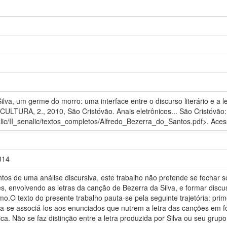
lva, um germe do morro: uma interface entre o discurso literário e a
URA, 2., 2010, São Cristóvão. Anais eletrônicos... São Cristóvão:
lic/II_senalic/textos_completos/Alfredo_Bezerra_do_Santos.pdf>. Aces
/814
os de uma análise discursiva, este trabalho não pretende se fechar s
ões, envolvendo as letras da canção de Bezerra da Silva, e formar discu
mo.O texto do presente trabalho pauta-se pela seguinte trajetória: pri
-se associá-los aos enunciados que nutrem a letra das canções em foc
tica. Não se faz distinção entre a letra produzida por Silva ou seu grup