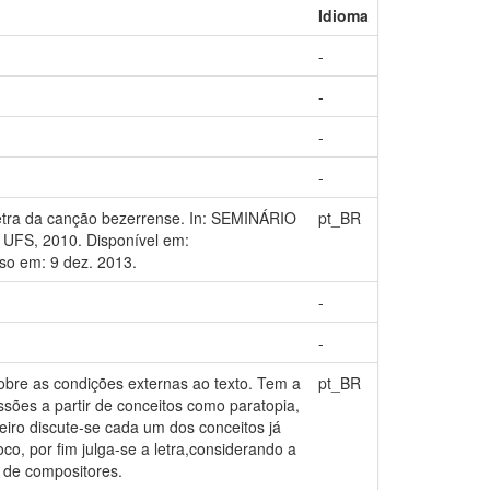
Idioma
-
-
-
-
 letra da canção bezerrense. In: SEMINÁRIO
pt_BR
 UFS, 2010. Disponível em:
so em: 9 dez. 2013.
-
-
obre as condições externas ao texto. Tem a
pt_BR
ssões a partir de conceitos como paratopia,
meiro discute-se cada um dos conceitos já
o, por fim julga-se a letra,considerando a
o de compositores.