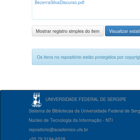
BezerraSilvaDiscurso.pdf
Mostrar registro simples do item
Visualizar estat
Os itens no repositório estão protegidos por copyrig
UNIVERSIDADE FEDERAL DE SERGIPE
Sistema de Bibliotecas da Universidade Federal de Ser
Núcleo de Tecnologia da Informação - NTI
repositorio@academico.ufs.br
+55 79 3194-6528