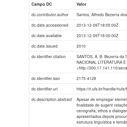
Campo DC
Valor
dc.contributor.author
Santos, Alfredo Bezerra dos
dc.date.accessioned
2013-12-09T18:05:00Z
dc.date.available
2013-12-09T18:05:00Z
dc.date.issued
2010
dc.identifier.citation
SANTOS, A. B. Bezerra da Si
NACIONAL LITERATURA E CULT
<http://200.17.141.110/sena
dc.identifier.issn
2175-4128
dc.identifier.uri
https://ri.ufs.br/handle/riufs
dc.description.abstract
Apesar de empregar element
finalidade de sugerir relaç
cenografia, ethos e dialogis
apresentados,depois procura
estrutura linguística e temá