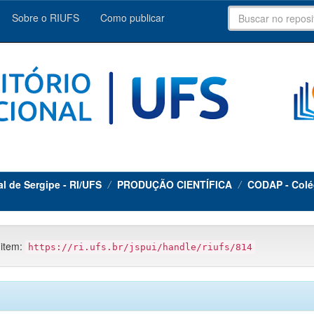
Sobre o RIUFS
Como publicar
al de Sergipe - RI/UFS
PRODUÇÃO CIENTÍFICA
CODAP - Colé
 item:
https://ri.ufs.br/jspui/handle/riufs/814