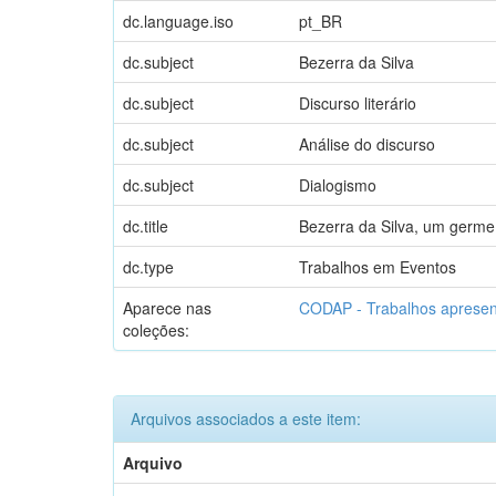
dc.language.iso
pt_BR
dc.subject
Bezerra da Silva
dc.subject
Discurso literário
dc.subject
Análise do discurso
dc.subject
Dialogismo
dc.title
Bezerra da Silva, um germe 
dc.type
Trabalhos em Eventos
Aparece nas
CODAP - Trabalhos aprese
coleções:
Arquivos associados a este item:
Arquivo